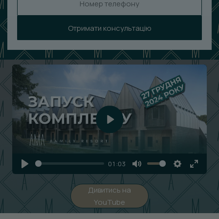
Отримати консультацію
Play
01:03
Play
Mute
Settings
Enter
fullscr
Дивитись на
YouTube