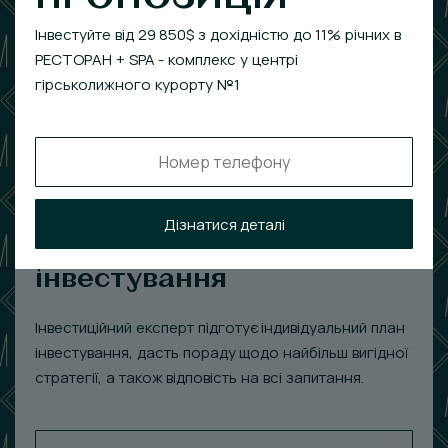
Інвестуйте від 29 850$ з дохідністю до 11% річних в
РЕСТОРАН + SPA - комплекс у центрі
гірськолижного курорту №1
Отримати індивідуальну
Дізнатися деталі
пакетну пропозицію
інвестування
Інвестиційний експерт підготує індивідуальний план
інвестування, дасть пораду щодо найбільш вигідної
стратегії, а також відповість на всі запитання.