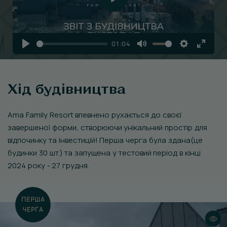
Play
01:04
Play
Mute
Settings
Enter
fullscr
Хід будівництва
Ama Family Resort впевнено рухається до своєї
завершеної форми, створюючи унікальний простір для
відпочинку та інвестицій! Перша черга була здана(це
будинки 30 шт.) та запущена у тестовий період в кінці
2024 року - 27 грудня.
ПЕРША
ЧЕРГА