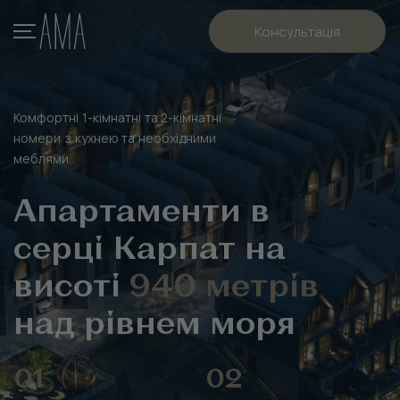
Консультація
Комфортні 1-кімнатні та 2-кімнатні
номери з кухнею та необхідними
меблями.
Апартаменти в
серці Карпат на
висоті
940 метрів
над рівнем моря
01
02