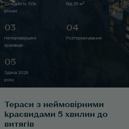
2
Дохідність 10%
Від 25 м
річних
03
04
Неперевершені
Розтермінування
краєвиди
05
Здача 2026
року
Тераси з неймовірними
краєвидами 5 хвилин до
витягів