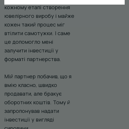
кожному етапі створення
ювелірного виробу і майже
кожен такий процес міг
втілити самотужки. І саме
це допомогло мені
залучити інвестиції у
форматі партнерства.
Мій партнер побачив, що я
вмію класно, швидко
продавати, але бракує
оборотних коштів. Тому й
запропонував надати
інвестиції у вигляді
сировини.