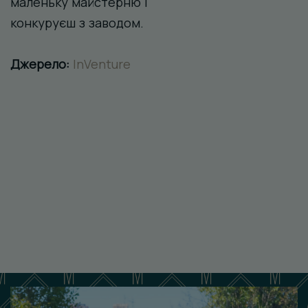
маленьку майстерню і
конкуруєш з заводом.
Джерело:
InVenture