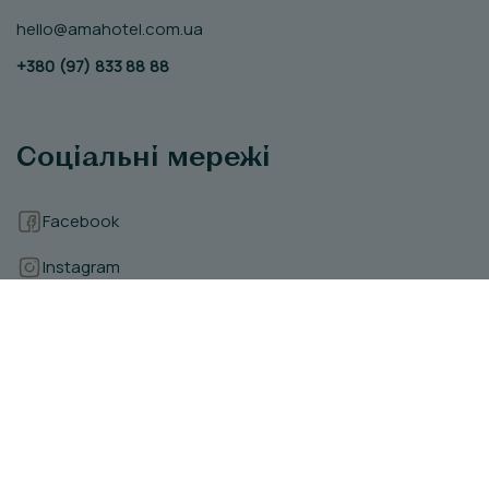
hello@amahotel.com.ua
+380 (97) 833 88 88
Соціальні мережі
Facebook
Instagram
Telegram
YouTube
Завантаження