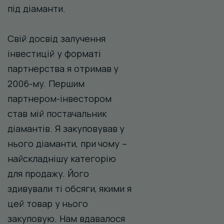
під діаманти.
Свій досвід залучення
інвестицій у форматі
партнерства я отримав у
2006-му. Першим
партнером-інвестором
став мій постачальник
діамантів. Я закуповував у
нього діаманти, при чому –
найскладнішу категорію
для продажу. Його
здивували ті обсяги, якими я
цей товар у нього
закуповую. Нам вдавалося