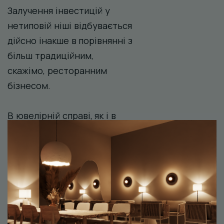
Залучення інвестицій у
нетиповій ніші відбувається
дійсно інакше в порівнянні з
більш традиційним,
скажімо, ресторанним
бізнесом.
В ювелірній справі, як і в
будь-якій іншій нетиповій
ніші бізнесу, немає
відкритих даних і аналітики.
Тому прийти до
потенційних інвесторів з
яскравими презентаціями
не вийде. Так само важко